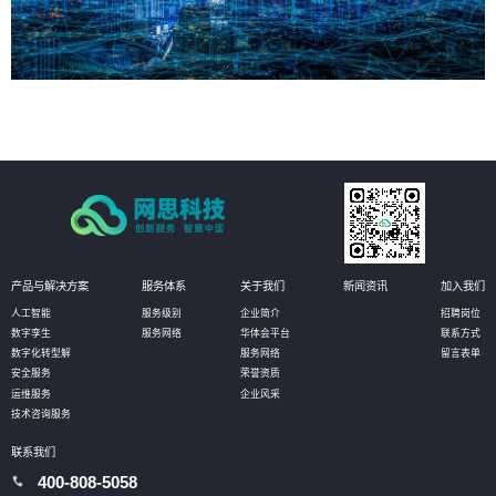
产品与解决方案
服务体系
关于我们
新闻资讯
加入我们
人工智能
服务级别
企业简介
招聘岗位
数字孪生
服务网络
华体会平台
联系方式
数字化转型解
服务网络
留言表单
安全服务
荣誉资质
运维服务
企业风采
技术咨询服务
联系我们
400-808-5058