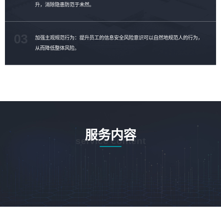
升，消除隐患防范于未然。
03
加强主观规范行为：提升员工的信息安全风险意识可以自然地规范人的行为，
从而降低整体风险。
服务内容
service content