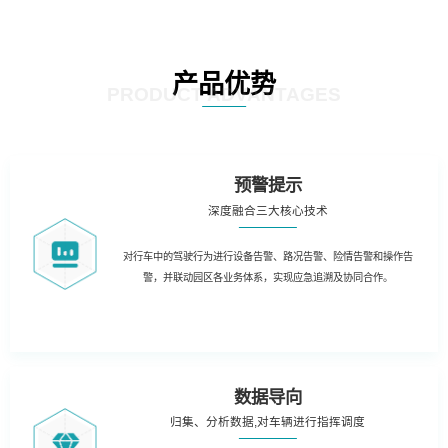
产品优势
PRODUCT ADVANTAGES
预警提示
深度融合三大核心技术
对行车中的驾驶行为进行设备告警、路况告警、险情告警和操作告
警，并联动园区各业务体系，实现应急追溯及协同合作。
数据导向
归集、分析数据,对车辆进行指挥调度