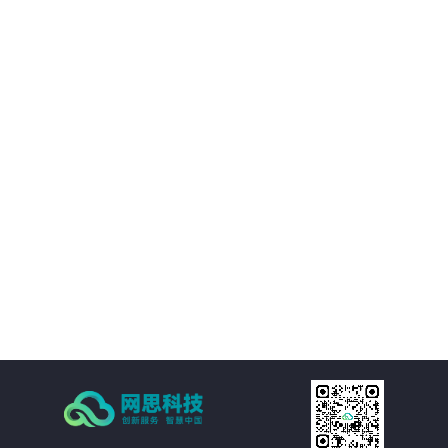
01
它可以降低无人驾驶车辆研发和测试的成本，减少雇佣人员和采购设备的时间
和费用。同时，还可以降低商品金融成本，提供更高的公司盈利水平。
02
仿真平台可以模拟各种天气、道路情况和车辆行驶环境，客户可以在安全可控
的情况下进行最大化的实验，更好地优化自身无人驾驶车辆的技术和应用方
案。
03
通过可视化和虚拟仿真技术，客户可以更直观地观察和评估无人驾驶车辆的性
能和工作流程，为产品设计和研发提供决策支持。
04
客户可以在模拟真实场景的情况下，更快地测试和调整无人驾驶车辆的性能，
加速产品开发和验证过程。