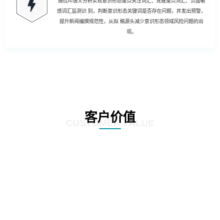
通过AI语义分析实现意识形态重点关注词汇、党建重点词汇、负面敏
感词汇监测识 别，判断意识形态关键词是否存在问题，并发出预警，
提升新闻编撰规范性，从拟 稿源头减少意识形态领域风险问题的出
现。
客户价值
CUSTOMER VALUE
01
强化风险控制：AI智慧风控技术能够通过对新闻公文内容的深度分析和挖掘，
发现潜在的风险点，如敏感信息泄露、政策误读等。通过及时预警和提醒，帮
助客户规避潜在风险，确保新闻公文的准确性和合规性。