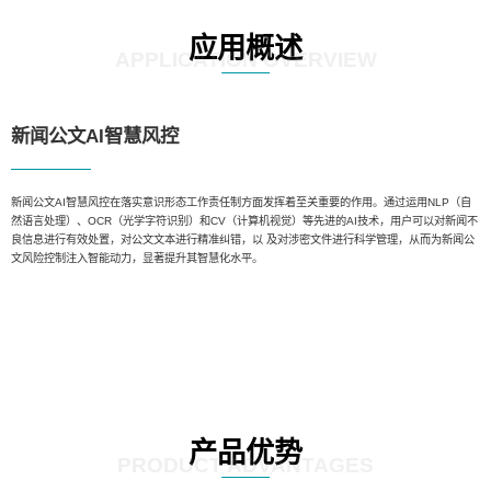
应用概述
APPLICATION OVERVIEW
新闻公文AI智慧风控
新闻公文AI智慧风控在落实意识形态工作责任制方面发挥着至关重要的作用。通过运用NLP（自
然语言处理）、OCR（光学字符识别）和CV（计算机视觉）等先进的AI技术，用户可以对新闻不
良信息进行有效处置，对公文文本进行精准纠错，以 及对涉密文件进行科学管理，从而为新闻公
文风险控制注入智能动力，显著提升其智慧化水平。
产品优势
PRODUCT ADVANTAGES